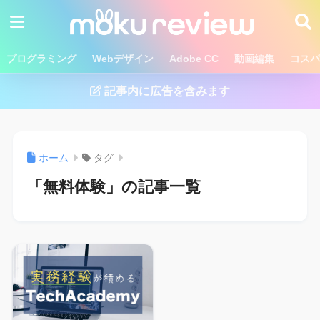
プログラミング
Webデザイン
Adobe CC
動画編集
コスパ
記事内に広告を含みます
ホーム
タグ
「無料体験」の記事一覧