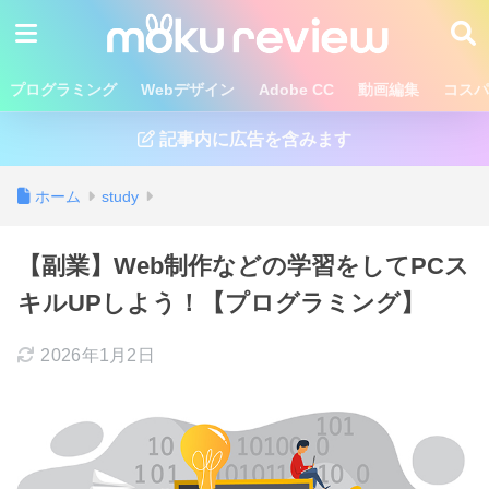
プログラミング
Webデザイン
Adobe CC
動画編集
コスパ
記事内に広告を含みます
ホーム
study
【副業】Web制作などの学習をしてPCス
キルUPしよう！【プログラミング】
2026年1月2日