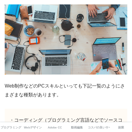
Web制作などのPCスキルといっても下記一覧のようにさ
まざまな種類があります。
・コーディング（プログラミング言語などでソースコ
プログラミング
Webデザイン
Adobe CC
動画編集
コスパの良いサービス
副業
ードを記述）