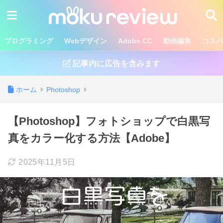
プログラミング
Webデザイン
Adobe CC
動画編集
コスパ
記事内に広告を含みます
ホーム
Photoshop
【Photoshop】フォトショップで白黒写
真をカラー化する方法【Adobe】
2025年11月5日