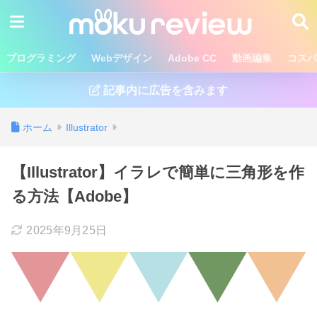
プログラミング
Webデザイン
Adobe CC
動画編集
コスパ
記事内に広告を含みます
ホーム
Illustrator
【Illustrator】イラレで簡単に三角形を作
る方法【Adobe】
2025年9月25日